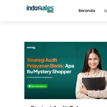
Beranda
L
Lompat
ke
konten