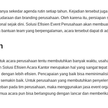
nya sekedar agenda rutin setiap tahun. Kejadian tersebut juga
araan dan branding perusahaan. Oleh karena itu, persiapan 
onal sejak dini. Solusi Efisien Event Perusahaan akan membua
 bantuan team yang berpengalaman, acara tersebut dapat di ad
n
uk acara perusahaan tentu membutuhkan banyak waktu, usaha,
 Solusi Efisien Acara Kantor merupakan hal yang sangat tep
n dengan lebih efisien. Pencapaian yang baik bisa meminimalis
a semakin baik. Untuk perusahaan yang membutuhkan penyele
beban pada tim perusahaan, maka menggunakan jasa event orga
ua acara pun bisa berlangsung dengan lancar dan memberikan