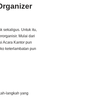
rganizer
 sekaligus. Untuk itu,
rganisir. Mulai dari
si Acara Kantor pun
siko keterlambatan pun
h
kah-langkah yang