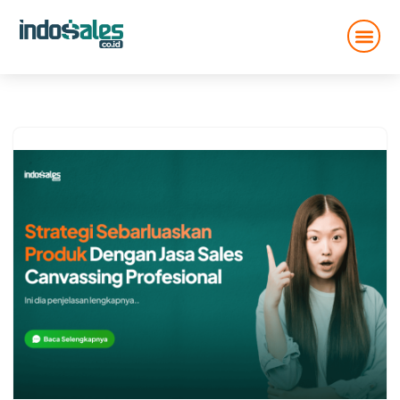
Lompat
ke
konten